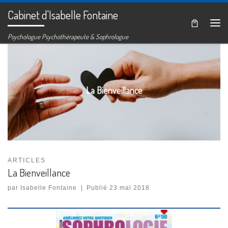
Cabinet d'Isabelle Fontaine
Passer au contenu
Me
Psychologue Psychothérapeute & Sophrologue
La Bienveillance
ARTICLES
La Bienveillance
par
Isabelle Fontaine
|
Publié
23 mai 2018