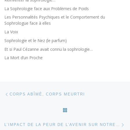
La Sophrologie face aux Problèmes de Poids
Les Personnalités Psychiques et le Comportement du
Sophrologue face à elles
La Voix
Sophrologie et le Nez (le parfum)
Et si Paul Cézanne avait connu la sophrologie…
La Mort d’un Proche
Parcourir les articles
Article précédent
CORPS ABÎMÉ, CORPS MEURTRI
RETOUR À LA LISTE DES
Ar
L’IMPACT DE LA PEUR DE L’AVENIR SUR NOTRE CERVEAU