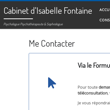
Passer au contenu
Cabinet d'Isabelle Fontaine
ACCU
CONS
Psychologue Psychothérapeute & Sophrologue
Me Contacter
Via le Formu
Pour toute
demand
téléconsultation
,
Je vous répondrai