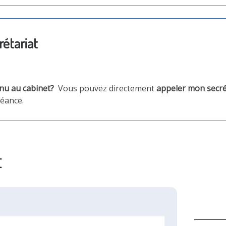
étariat
enu au cabinet?
Vous pouvez directement
appeler mon secré
séance.
t