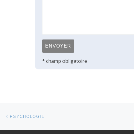
* champ obligatoire
Parcourir les articles
Article précédent
PSYCHOLOGIE